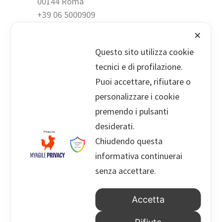
00144 Roma
+39 06 5000909
✕
Questo sito utilizza cookie
info@palermolegal.it
tecnici e di profilazione.
Puoi accettare, rifiutare o
Droghe E Guida: Non Basta Il Test
personalizzare i cookie
Positivo Per Sospendere La Patente
premendo i pulsanti
17 Febbraio 2026
desiderati.
Chiudendo questa
Tutela Del Debito. Richieste Di
informativa continuerai
Pagamento Da Società Finanziarie:
Come Tutelarsi Efficacemente?
senza accettare.
3 Febbraio 2026
Accetta
Palermo, Mafia Ed Estorsioni Alla Noce:
Nel Processo «Grande Inverno» Due