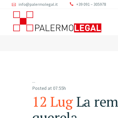
info@palermolegal.it
+39 091 – 305978
...
Posted at 07:55h
12 Lug
La rem
querela