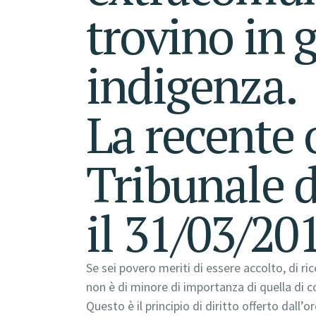
trovino in g
indigenza.
La recente 
Tribunale 
il 31/03/20
Se sei povero meriti di essere accolto, di r
non è di minore di importanza di quella di c
Questo è il principio di diritto offerto dal