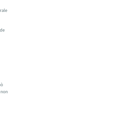
rale
 de
uò
e non