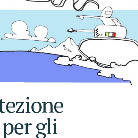
tezione
per gli