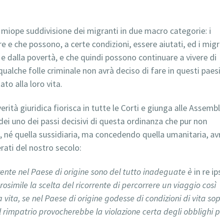
la miope suddivisione dei migranti in due macro categorie: i
e e che possono, a certe condizioni, essere aiutati, ed i migr
e dalla povertà, e che quindi possono continuare a vivere di
qualche folle criminale non avrà deciso di fare in questi paes
o alla loro vita.
rità giuridica fiorisca in tutte le Corti e giunga alle Assemb
 dei uno dei passi decisivi di questa ordinanza che pur non
 né quella sussidiaria, ma concedendo quella umanitaria, av
erati del nostro secolo:
orrente nel Paese di origine sono del tutto inadeguate è
in re ip
simile la scelta del ricorrente di percorrere un viaggio così
a vita, se nel Paese di origine godesse di condizioni di vita so
l rimpatrio provocherebbe la violazione certa degli obblighi p