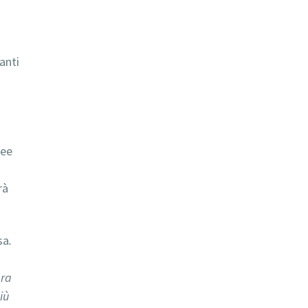
anti
i
lee
rà
sa
.
pra
iù