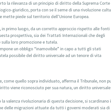
to la rilevanza di un principio di diritto della Suprema Corte
 logico-giuridico, porta con se il seme di una rivoluzione cultu
he mette piede sul territorio dell’Unione Europea.
in primo luogo, da un corretto approccio rispetto alle fonti
questa prospettiva, sia dei Trattati Internazionali che degli
i e sulla loro promozione e tutela.
 impone un obbligo “inamovibile” in capo a tutti gli stati
tela possibile del diritto universale ad un tenore di vita
e, come quello sopra individuato, afferma il Tribunale, non p
ritto viene riconosciuto per sua natura, un diritto universal
o la valenza rivoluzionaria di questa decisione, si scardinano i
ne delle migrazioni attuate da tutti i governi moderati sia di