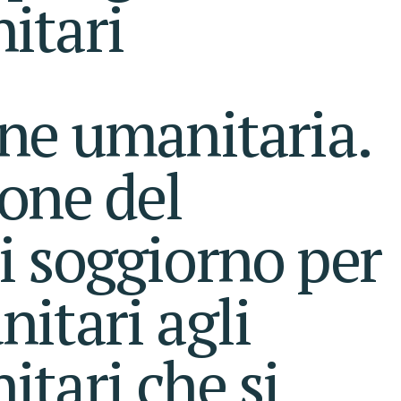
itari
ne umanitaria.
one del
i soggiorno per
itari agli
tari che si