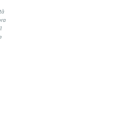
tà
pra
l
e