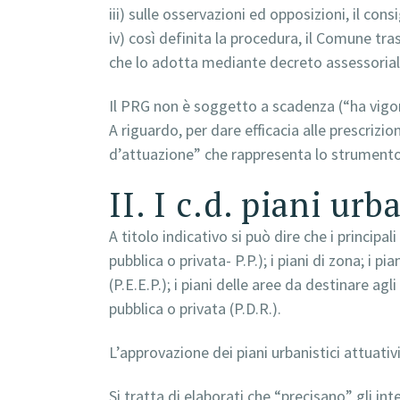
iii) sulle osservazioni ed opposizioni, il con
iv) così definita la procedura, il Comune tr
che lo adotta mediante decreto assessorial
Il PRG non è soggetto a scadenza (“ha vigo
A riguardo, per dare efficacia alle prescrizi
d’attuazione” che rappresenta lo strumento p
II. I c.d. piani urb
A titolo indicativo si può dire che i principal
pubblica o privata- P.P.); i piani di zona; i pi
(P.E.E.P.); i piani delle aree da destinare agli
pubblica o privata (P.D.R.).
L’approvazione dei piani urbanistici attuati
Si tratta di elaborati che “precisano” gli in