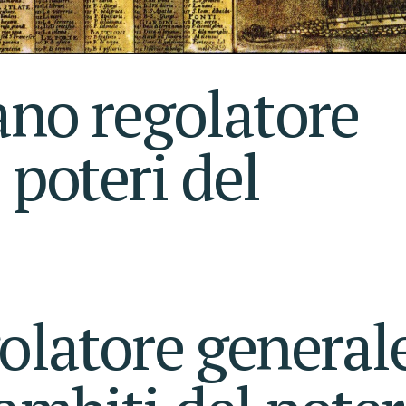
ano regolatore
 poteri del
golatore general