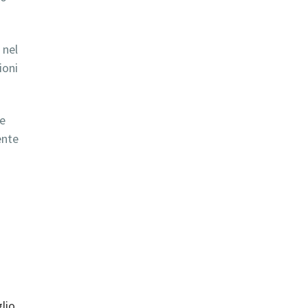
 nel
ioni
se
ente
glio