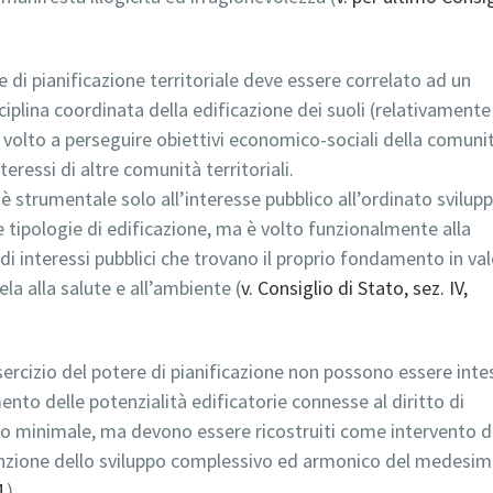
re di pianificazione territoriale deve essere correlato ad un
ciplina coordinata della edificazione dei suoli (relativamente
he è volto a perseguire obiettivi economico-sociali della comuni
eressi di altre comunità territoriali.
n è strumentale solo all’interesse pubblico all’ordinato svilup
rse tipologie di edificazione, ma è volto funzionalmente alla
di interessi pubblici che trovano il proprio fondamento in val
la alla salute e all’ambiente (
v. Consiglio di Stato, sez. IV,
 esercizio del potere di pianificazione non possono essere intes
nto delle potenzialità edificatorie connesse al diritto di
tto minimale, ma devono essere ricostruiti come intervento d
 funzione dello sviluppo complessivo ed armonico del medesim
1
).