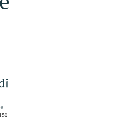
re
di
 e
1150