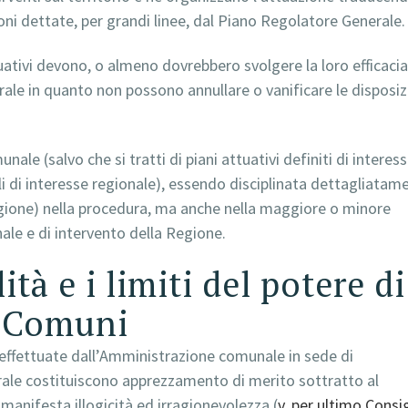
ioni dettate, per grandi linee, dal Piano Regolatore Generale.
tuativi devono, o almeno dovrebbero svolgere la loro efficacia
ale in quanto non possono annullare o vanificare le disposiz
ale (salvo che si tratti di piani attuativi definiti di interes
li di interesse regionale), essendo disciplinata dettagliatam
egione) nella procedura, ma anche nella maggiore o minore
ale e di intervento della Regione.
ità e i limiti del potere di
i Comuni
 effettuate dall’Amministrazione comunale in sede di
erale costituiscono apprezzamento di merito sottratto al
i manifesta illogicità ed irragionevolezza (
v. per ultimo Consi