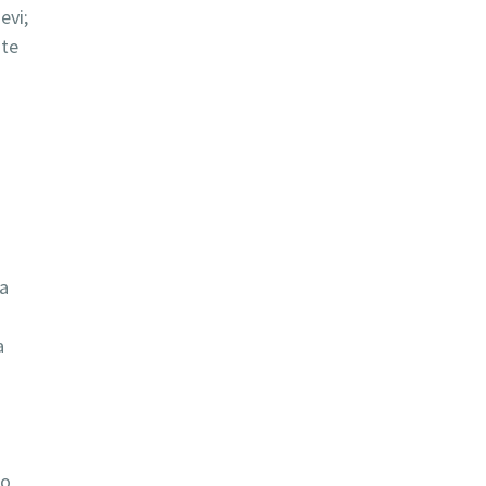
evi;
nte
va
a
do