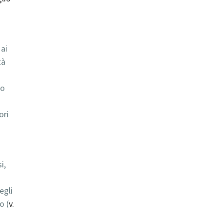
 ai
tà
po
ori
i,
egli
o (
v.