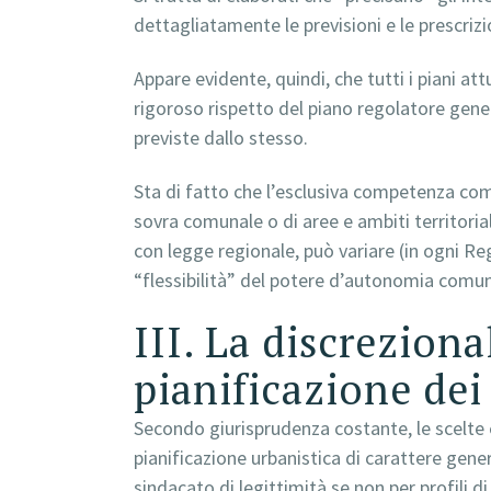
dettagliatamente le previsioni e le prescriz
Appare evidente, quindi, che tutti i piani at
rigoroso rispetto del piano regolatore gener
previste dallo stesso.
Sta di fatto che l’esclusiva competenza comun
sovra comunale o di aree e ambiti territoria
con legge regionale, può variare (in ogni R
“flessibilità” del potere d’autonomia comun
III. La discrezional
pianificazione de
Secondo giurisprudenza costante, le scelte
pianificazione urbanistica di carattere gen
sindacato di legittimità se non per profili d