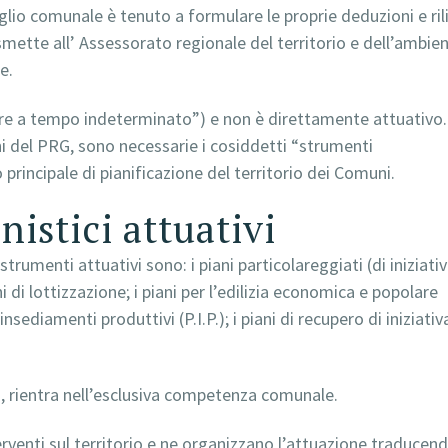
siglio comunale è tenuto a formulare le proprie deduzioni e rili
asmette all’ Assessorato regionale del territorio e dell’ambie
e.
re a tempo indeterminato”) e non è direttamente attuativo.
oni del PRG, sono necessarie i cosiddetti “strumenti
rincipale di pianificazione del territorio dei Comuni.
anistici attuativi
i strumenti attuativi sono: i piani particolareggiati (di iniziati
ani di lottizzazione; i piani per l’edilizia economica e popolare
 insediamenti produttivi (P.I.P.); i piani di recupero di iniziativ
vi, rientra nell’esclusiva competenza comunale.
terventi sul territorio e ne organizzano l’attuazione traducen