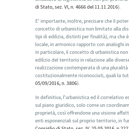
di Stato, sez. VI, n. 4666 del 11.11.2016
).
E’ importante, inoltre, precisare che il pote
concetto di urbanistica non limitato alla dis
tipi di edilizia, distinti per finalità), ma c
locale, in armonico rapporto con analoghi int
In particolare, il concetto di urbanistica no
edilizio del territorio in relazione alle dive
realizzazione contemperata di una pluralità 
costituzionalmente riconosciuti, quali la tute
05/09/2016, n. 3806
).
In definitiva, l’urbanistica ed il correlativo
sul piano giuridico, solo come un coordiname
proprietà, così offrendone una visione affa
enti esponenziali sul proprio territorio, in
Consiglio di Stato, sez. IV, 25.05.2016, n.222