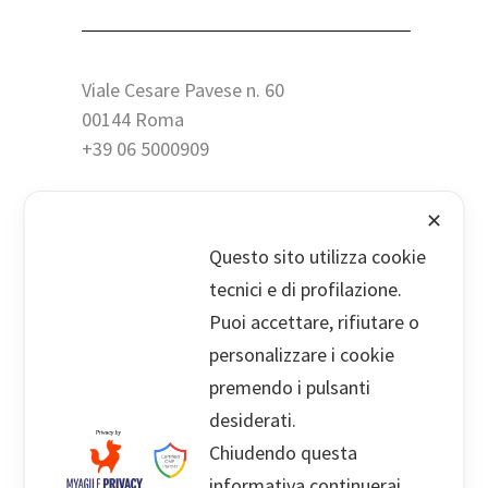
Viale Cesare Pavese n. 60
00144 Roma
+39 06 5000909
✕
Questo sito utilizza cookie
info@palermolegal.it
tecnici e di profilazione.
Droghe E Guida: Non Basta Il Test
Puoi accettare, rifiutare o
Positivo Per Sospendere La Patente
personalizzare i cookie
17 Febbraio 2026
premendo i pulsanti
desiderati.
Tutela Del Debito. Richieste Di
Chiudendo questa
Pagamento Da Società Finanziarie:
informativa continuerai