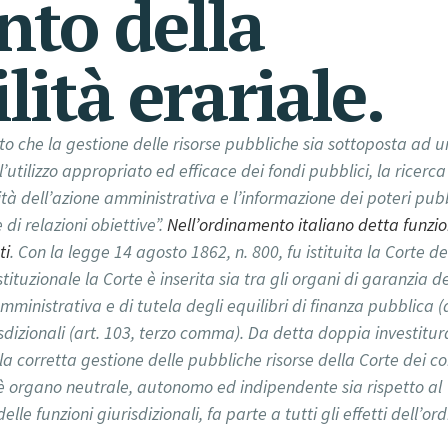
nto della
ità erariale.
o che la gestione delle risorse pubbliche sia sottoposta ad u
l’utilizzo appropriato ed efficace dei fondi pubblici, la ricerca
ità dell’azione amministrativa e l’informazione dei poteri pubb
di relazioni obiettive”.
Nell’ordinamento italiano detta funzi
ti
. Con la legge 14 agosto 1862, n. 800, fu istituita la Corte de
tituzionale la Corte è inserita sia tra gli organi di garanzia d
inistrativa e di tutela degli equilibri di finanza pubblica (a
sdizionali (art. 103, terzo comma). Da detta doppia investitur
la corretta gestione delle pubbliche risorse della Corte dei co
lo, è organo neutrale, autonomo ed indipendente sia rispetto al
lle funzioni giurisdizionali, fa parte a tutti gli effetti dell’or