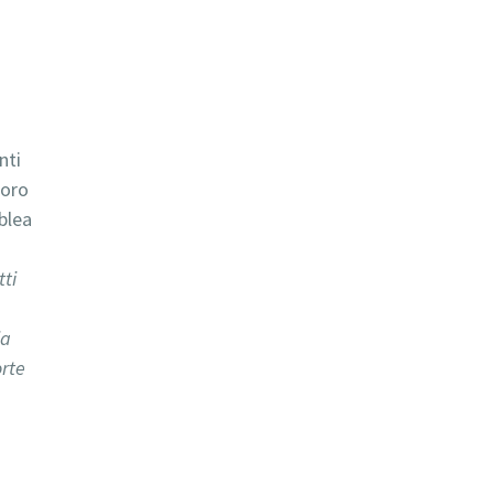
nti
loro
blea
tti
ia
orte