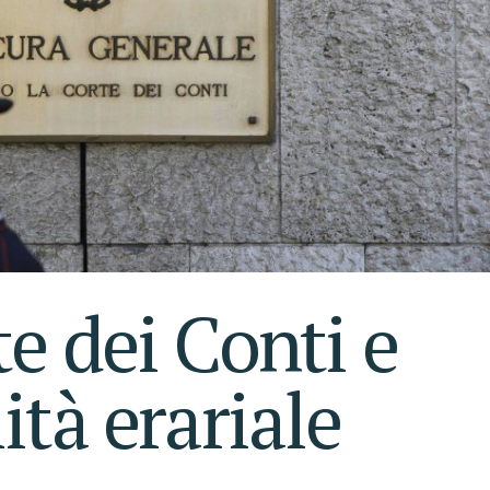
e dei Conti e
ità erariale