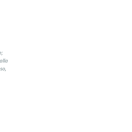
e;
alla
so,