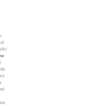
n
 di
lici
one
i
ella
rt.
a
nti
dine