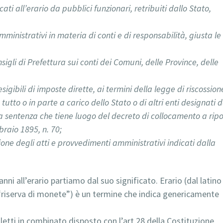
ati all’erario da pubblici funzionari, retribuiti dallo Stato,
mministrativi in materia di conti e di responsabilità, giusta le
nsigli di Prefettura sui conti dei Comuni, delle Province, delle
sigibili di imposte dirette, ai termini della legge di riscossion
 tutto o in parte a carico dello Stato o di altri enti designati d
la sentenza che tiene luogo del decreto di collocamento a ripo
braio 1895, n. 70;
one degli atti e provvedimenti amministrativi indicati dalla
nni all’erario partiamo dal suo significato. Erario (dal latino
 “riserva di monete”) è un termine che indica genericamente
e, letti in combinato disposto con l’art 28 della Costituzione,