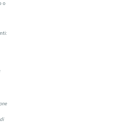
o o
nti:
i
ione
di