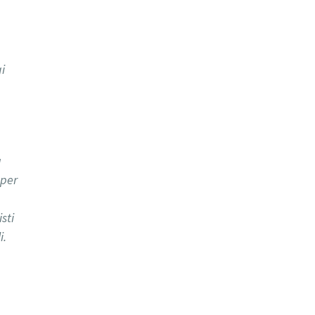
i
a
 per
sti
i.