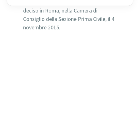
dello stesso art. 13, comma 1 bis. Così
deciso in Roma, nella Camera di
Consiglio della Sezione Prima Civile, il 4
novembre 2015.
tutela dell’immagine
tutela dell’immagine
tutela dell’immagine
tutela dell’immagine
tutela dell’immagine
tutela dell’immagine
tutela dell’immagine