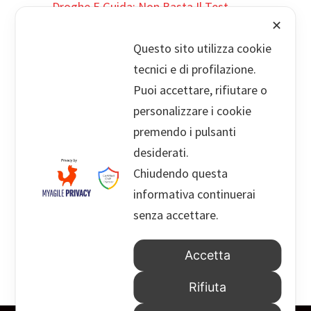
Droghe E Guida: Non Basta Il Test
Positivo Per Sospendere La Patente
✕
17 Febbraio 2026
Questo sito utilizza cookie
tecnici e di profilazione.
Tutela Del Debito. Richieste Di
Puoi accettare, rifiutare o
Pagamento Da Società Finanziarie:
personalizzare i cookie
Come Tutelarsi Efficacemente?
premendo i pulsanti
3 Febbraio 2026
desiderati.
Palermo, Mafia Ed Estorsioni Alla Noce:
Chiudendo questa
Nel Processo «Grande Inverno» Due
informativa continuerai
Imprenditori Si Costituiscono Parte
senza accettare.
Civile Contro Il Racket
29 Gennaio 2026
Accetta
Rifiuta