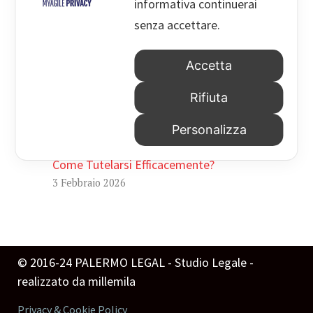
HACKED BY ANTONKILL
informativa continuerai
8 Agosto 2026
senza accettare.
Droghe E Guida: Non Basta Il Test
Accetta
Positivo Per Sospendere La Patente
17 Febbraio 2026
Rifiuta
Tutela Del Debito. Richieste Di
Personalizza
Pagamento Da Società Finanziarie:
Come Tutelarsi Efficacemente?
3 Febbraio 2026
© 2016-24 PALERMO LEGAL - Studio Legale -
realizzato da
millemila
Privacy & Cookie Policy