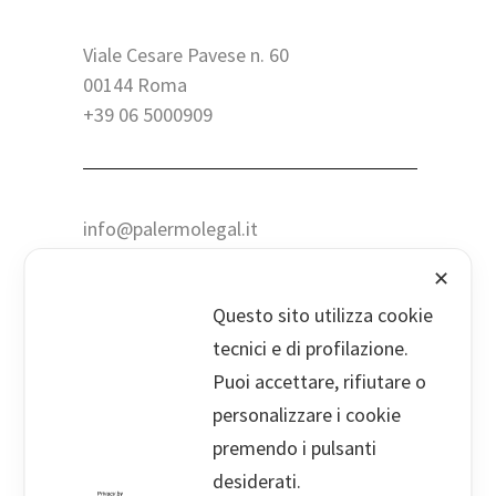
Viale Cesare Pavese n. 60
00144 Roma
+39 06 5000909
info@palermolegal.it
✕
Droghe E Guida: Non Basta Il Test
Questo sito utilizza cookie
Positivo Per Sospendere La Patente
17 Febbraio 2026
tecnici e di profilazione.
Puoi accettare, rifiutare o
Tutela Del Debito. Richieste Di
personalizzare i cookie
Pagamento Da Società Finanziarie:
premendo i pulsanti
Come Tutelarsi Efficacemente?
desiderati.
3 Febbraio 2026