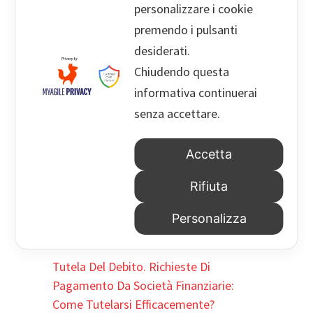
personalizzare i cookie
00144 Roma
premendo i pulsanti
+39 06 5000909
desiderati.
Chiudendo questa
informativa continuerai
info@palermolegal.it
senza accettare.
HACKED BY ANTONKILL
Accetta
8 Agosto 2026
Rifiuta
Droghe E Guida: Non Basta Il Test
Positivo Per Sospendere La Patente
Personalizza
17 Febbraio 2026
Tutela Del Debito. Richieste Di
Pagamento Da Società Finanziarie:
Come Tutelarsi Efficacemente?