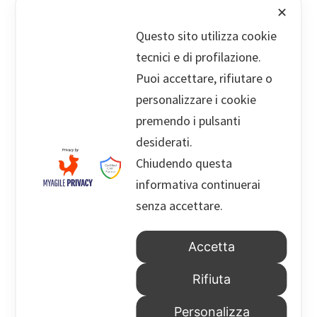
✕
Questo sito utilizza cookie
Viale Cesare Pavese n. 60
tecnici e di profilazione.
00144 Roma
Puoi accettare, rifiutare o
+39 06 5000909
personalizzare i cookie
premendo i pulsanti
desiderati.
info@palermolegal.it
Chiudendo questa
informativa continuerai
Droghe E Guida: Non Basta Il Test
senza accettare.
Positivo Per Sospendere La Patente
17 Febbraio 2026
Accetta
Tutela Del Debito. Richieste Di
Rifiuta
Pagamento Da Società Finanziarie:
Come Tutelarsi Efficacemente?
Personalizza